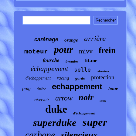
arrière
carénage
orange
pour
frein
mivv
moteur
fourche
titane
brembo
échappement
selle
adventure
protection
racing
d'echappement
garde
echappement
puig
boue
chaîne
noir
arrow
réservoir
inox
duke
d'échappement
super
superduke
carbone
silencieux