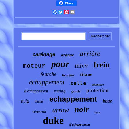
Share
Facebook
Twitter
Pinterest
Email
arrière
carénage
orange
pour
frein
mivv
moteur
fourche
titane
brembo
échappement
selle
adventure
protection
racing
d'echappement
garde
echappement
puig
boue
chaîne
noir
arrow
réservoir
inox
duke
d'échappement