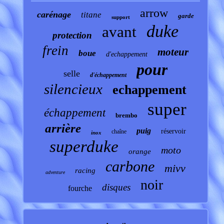
arrow
carénage
titane
garde
support
duke
avant
protection
frein
moteur
boue
d'echappement
pour
selle
d'échappement
silencieux
echappement
super
échappement
brembo
arrière
puig
réservoir
chaîne
inox
superduke
moto
orange
carbone
mivv
racing
adventure
noir
disques
fourche