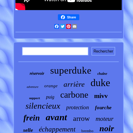
Share
Facebook
Twitter
Pinterest
Email
superduke
réservoir
chaîne
duke
arrière
orange
adventure
carbone
mivv
puig
support
silencieux
protection
fourche
avant
frein
arrow
moteur
noir
échappement
selle
brembo