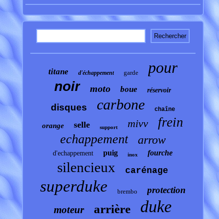
pour
titane
garde
d'échappement
noir
moto
boue
réservoir
carbone
disques
chaîne
frein
mivv
selle
orange
support
echappement
arrow
puig
fourche
d'echappement
inox
silencieux
carénage
superduke
protection
brembo
duke
arrière
moteur