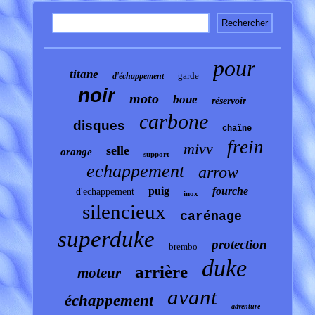
pour
titane
garde
d'échappement
noir
moto
boue
réservoir
carbone
disques
chaîne
frein
mivv
selle
orange
support
echappement
arrow
puig
fourche
d'echappement
inox
silencieux
carénage
superduke
protection
brembo
duke
arrière
moteur
avant
échappement
adventure