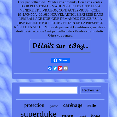
Créé par Sellrapido - Vendez vos produits, Gérez vos ventes.
POUR PLUS D'INFORMATIONS SUR LES ARTICLES À
VENDRE ET LIVRAISON, CONTACTEZ-NOUS!! CODE
19_LV5455A_991689 NOUVEL ARTICLE EXPÉDIÉ DANS
L'EMBALLAGE D'ORIGINE DEMANDEZ TOUJOURS LA
DISPONIBILITÉ POUR ÊTRE CERTAIN DE LA PRÉSENCE
RÉELLE EN STOCK Modes de paiement Conditions générales et
droit de rétractation Créé par Sellrapido - Vendez vos produits,
Gérez vos ventes.
Share
Facebook
Twitter
Pinterest
Email
protection
carénage
selle
garde
superduke
moto
boue
puig