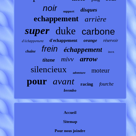
noir
disques
support
echappement
arrière
super
duke
carbone
orange
d'échappement
d'echappement
réservoir
frein
échappement
chaîne
inox
arrow
mivv
titane
silencieux
moteur
adventure
pour
avant
fourche
racing
brembo
Accueil
Sitemap
Pour nous joindre