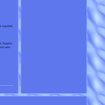
ix exprimé
é. Surplus
eur sans