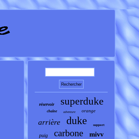
superduke
réservoir
orange
chaîne
adventure
duke
arrière
support
carbone
mivv
puig