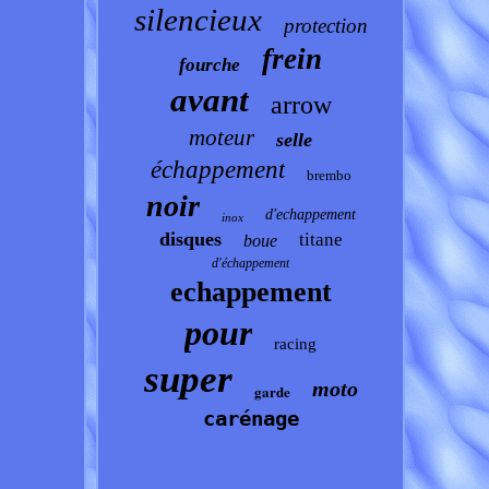
silencieux
protection
frein
fourche
avant
arrow
moteur
selle
échappement
brembo
noir
d'echappement
inox
disques
titane
boue
d'échappement
echappement
pour
racing
super
moto
garde
carénage