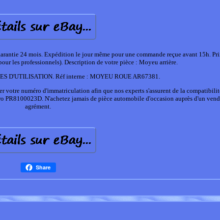
t garantie 24 mois. Expédition le jour même pour une commande reçue avant 15h. Pr
ur les professionnels). Description de votre pièce : Moyeu arrière.
 D'UTILISATION. Réf interne : MOYEU ROUE AR67381.
otre numéro d'immatriculation afin que nos experts s'assurent de la compatibilit
ro PR8100023D. N'achetez jamais de pièce automobile d'occasion auprès d'un vend
agrément.
Share