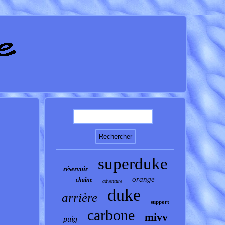
superduke
réservoir
orange
chaîne
adventure
duke
arrière
support
carbone
mivv
puig