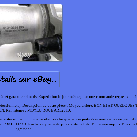
rôlée et garantie 24 mois. Expédition le jour même pour une commande reçue avant 
rofessionnels). Description de votre pièce : Moyeu arrière. BON ETAT, QUELQUE
ON. Réf interne : MOYEU ROUE AR32010.
otre numéro d'immatriculation afin que nos experts s'assurent de la compatibilit
ro PR8100023D. N'achetez jamais de pièce automobile d'occasion auprès d'un vend
agrément.