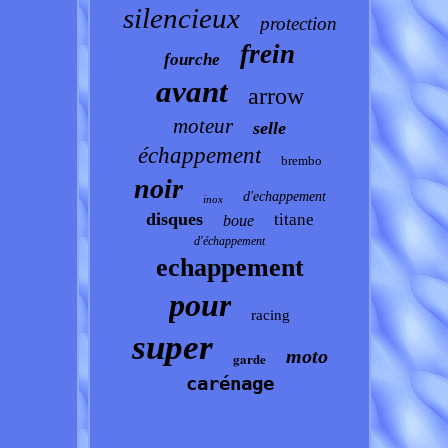
silencieux
protection
frein
fourche
avant
arrow
moteur
selle
échappement
brembo
noir
d'echappement
inox
disques
titane
boue
d'échappement
echappement
pour
racing
super
moto
garde
carénage