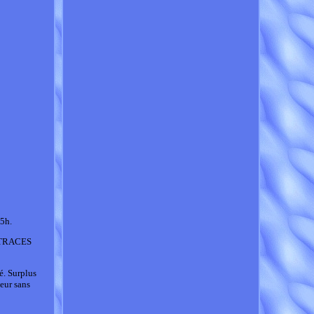
15h.
S TRACES
é. Surplus
eur sans