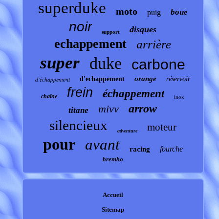
superduke
moto
boue
puig
noir
disques
support
echappement
arrière
super
duke
carbone
orange
d'échappement
d'echappement
réservoir
frein
échappement
chaîne
inox
arrow
mivv
titane
silencieux
moteur
adventure
pour
avant
fourche
racing
brembo
Accueil
Sitemap