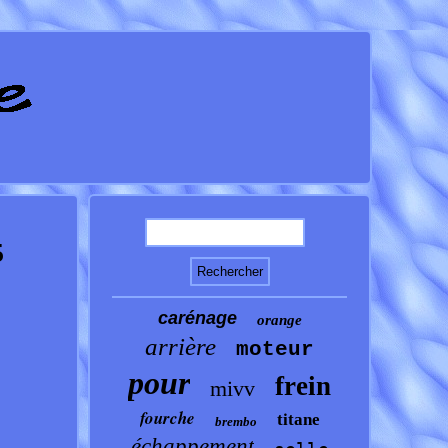
5
carénage
orange
arrière
moteur
pour
frein
mivv
fourche
titane
brembo
échappement