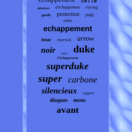
selle
racing
d'echappement
adventure
protection
puig
garde
chaîne
echappement
arrow
boue
réservoir
duke
noir
inox
d'échappement
superduke
super
carbone
silencieux
support
moto
disques
avant