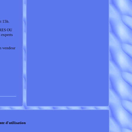
t 15h.
YURES OU
 experts
un vendeur
nte d'utilisation