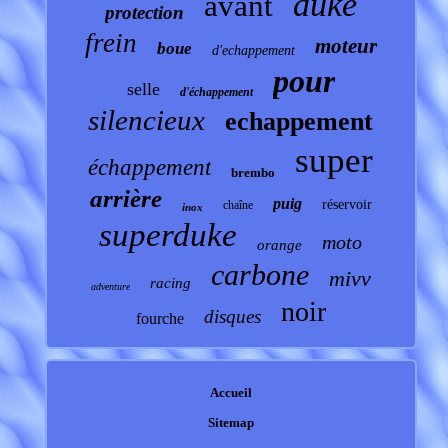
duke
avant
protection
frein
moteur
boue
d'echappement
pour
selle
d'échappement
silencieux
echappement
super
échappement
brembo
arrière
puig
réservoir
chaîne
inox
superduke
moto
orange
carbone
mivv
racing
adventure
noir
disques
fourche
Accueil
Sitemap