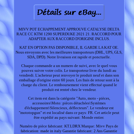
MIVV POT ECHAPPEMENT APPROUVE CATALYSE DELTA
RACE CC KTM 1290 SUPERDUKE 2021 21. RACCORD POUR
ADAPTER AUX RACCORD D'ORIGINE INCLUS.
KAT EN OPTION PAS DISPONIBLE, IL GARDE LA KAT OE.
Nous envoyons avec les meilleures transporteurs (DHL, UPS, GLS,
SDA, DPD). Notre livraison est rapide et ponctuelle.
Chaque commande a un numero de suivi, avec le quel vous
pouvez suivre votre colis. Le transporteur livre du lundi au
vendredi. L'acheteur peut renvoyer le produit neuf et dans son
emballage d'origine entre 60 jours. Les frais de retour sont à la
charge du client. Le remboursement vient effectué quand le
produit est rentré chez le vendeur.
Cet item est dans la catégorie "Auto, moto - pièces,
accessoires\Moto: pièces détachées\Systèmes
d'échappement\Silencieux, déflecteurs". Le vendeur est
"mototopgun" et est localisé dans ce pays: FR. Cet article peut
être expédié au pays suivant: Monde entier.
Numéro de pièce fabricant: KT.LDRX
Marque: Mivv
Pays de
fabrication: made in italy
Garantie fabricant: 2 Ans Garantie