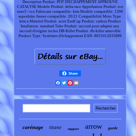
Description Produit: POT D'ECHAPPEMENT APPROUVE
CATALYSE
Modele Produit: delta race
Approbation Produit: ece
euro5 / ece
Fabricant compatible: ktm
Modèle compatible: 1290
superduke
Annee compatible: 20/21
Compatibilité Moto Type:
ktm a
Materiel Produit: acier
EndCap Produit: carbon
Product
Intallation: standard
Tube Produit: raccord pour adapter aux
raccord d'origine inclus
DB-Killer Produit: db-killer amovible
Product Type: Systèmes d'échappement
EAN: 8051012035889
Share
Facebook
Twitter
Pinterest
Email
arrow
carénage
titane
garde
support