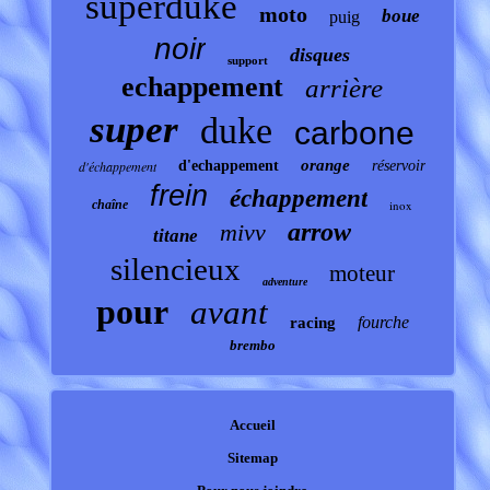
superduke
moto
boue
puig
noir
disques
support
echappement
arrière
super
duke
carbone
orange
d'échappement
d'echappement
réservoir
frein
échappement
chaîne
inox
arrow
mivv
titane
silencieux
moteur
adventure
pour
avant
fourche
racing
brembo
Accueil
Sitemap