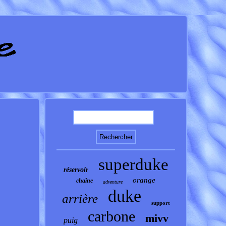
superduke
réservoir
orange
chaîne
adventure
duke
arrière
support
carbone
mivv
puig