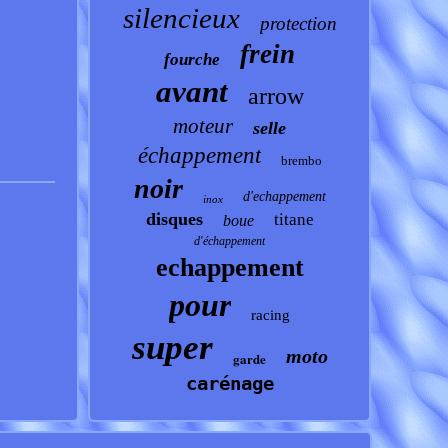
silencieux
protection
frein
fourche
avant
arrow
moteur
selle
échappement
brembo
noir
d'echappement
inox
disques
titane
boue
d'échappement
echappement
pour
racing
super
moto
garde
carénage