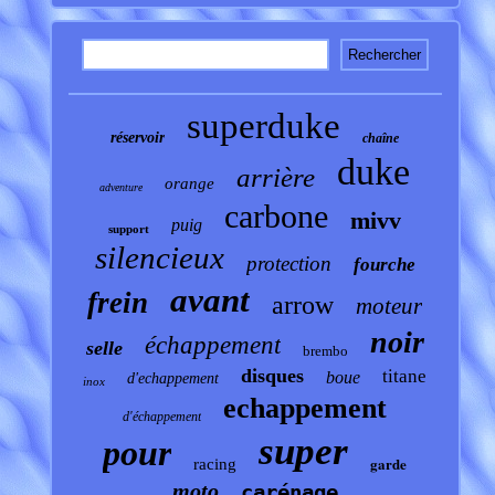
superduke
réservoir
chaîne
duke
arrière
orange
adventure
carbone
mivv
puig
support
silencieux
protection
fourche
avant
frein
arrow
moteur
noir
échappement
selle
brembo
disques
titane
boue
d'echappement
inox
echappement
d'échappement
super
pour
garde
racing
moto
carénage