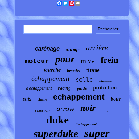
Facebook
Twitter
Pinterest
Email
arrière
carénage
orange
pour
frein
mivv
moteur
fourche
titane
brembo
échappement
selle
adventure
protection
racing
d'echappement
garde
echappement
puig
boue
chaîne
noir
arrow
réservoir
inox
duke
d'échappement
super
superduke