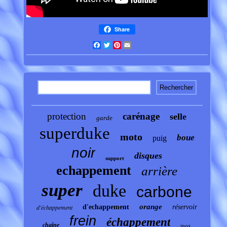
Share
Facebook
Twitter
Pinterest
Email
protection
carénage
selle
garde
superduke
moto
boue
puig
noir
disques
support
echappement
arrière
super
duke
carbone
orange
d'échappement
d'echappement
réservoir
frein
échappement
chaîne
inox