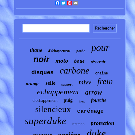
Facebook
Twitter
Pinterest
Email
pour
titane
garde
d'échappement
noir
moto
boue
réservoir
carbone
disques
chaîne
frein
mivv
selle
orange
support
echappement
arrow
puig
fourche
d'echappement
inox
silencieux
carénage
superduke
protection
brembo
duke
arrière