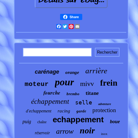
Share
Facebook
Twitter
Pinterest
Email
arrière
carénage
orange
pour
frein
mivv
moteur
fourche
titane
brembo
échappement
selle
adventure
protection
racing
d'echappement
garde
echappement
puig
boue
chaîne
noir
arrow
réservoir
inox