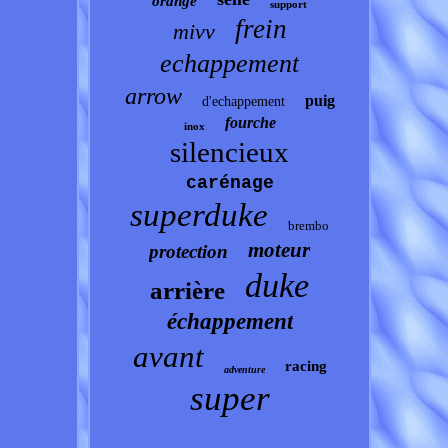
orange
support
frein
mivv
echappement
arrow
puig
d'echappement
fourche
inox
silencieux
carénage
superduke
brembo
moteur
protection
duke
arrière
échappement
avant
racing
adventure
super