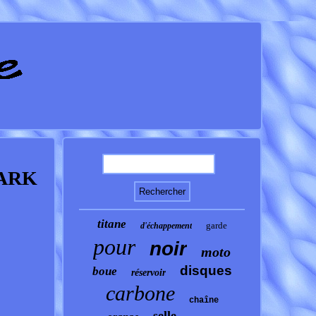
PARK
titane
garde
d'échappement
pour
noir
moto
disques
boue
réservoir
carbone
chaîne
selle