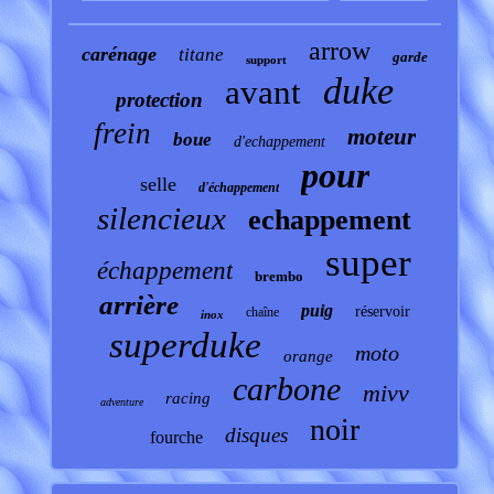
arrow
carénage
titane
garde
support
duke
avant
protection
frein
moteur
boue
d'echappement
pour
selle
d'échappement
silencieux
echappement
super
échappement
brembo
arrière
puig
réservoir
chaîne
inox
superduke
moto
orange
carbone
mivv
racing
adventure
noir
disques
fourche