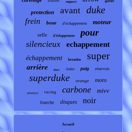
carénage
titane
garde
support
duke
avant
protection
frein
moteur
boue
d'echappement
pour
selle
d'échappement
silencieux
echappement
super
échappement
brembo
arrière
puig
réservoir
chaîne
inox
superduke
moto
orange
carbone
mivv
racing
adventure
noir
disques
fourche
Accueil