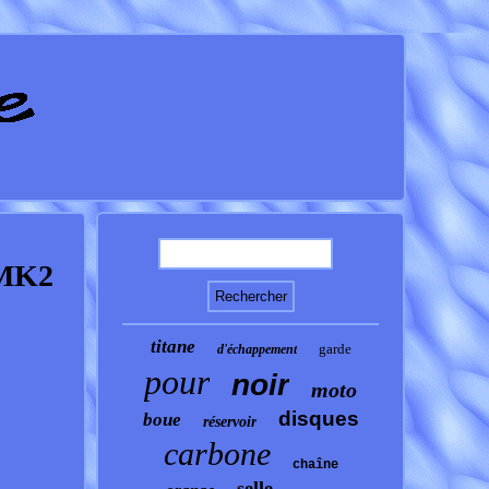
 MK2
titane
garde
d'échappement
pour
noir
moto
disques
boue
réservoir
carbone
chaîne
selle