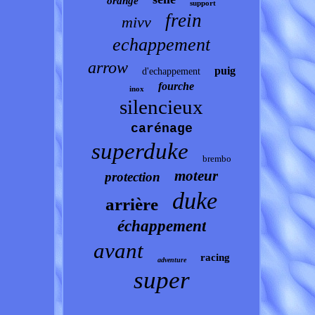
orange
support
frein
mivv
echappement
arrow
puig
d'echappement
fourche
inox
silencieux
carénage
superduke
brembo
moteur
protection
duke
arrière
échappement
avant
racing
adventure
super