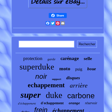
Share
Facebook
Twitter
Pinterest
Email
protection
carénage
selle
garde
superduke
moto
boue
puig
noir
disques
support
echappement
arrière
super
duke
carbone
orange
d'échappement
d'echappement
réservoir
frein
échappement