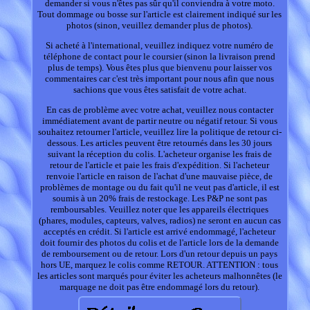
demander si vous n'êtes pas sûr qu'il conviendra à votre moto.
Tout dommage ou bosse sur l'article est clairement indiqué sur les
photos (sinon, veuillez demander plus de photos).
Si acheté à l'international, veuillez indiquez votre numéro de
téléphone de contact pour le coursier (sinon la livraison prend
plus de temps). Vous êtes plus que bienvenu pour laisser vos
commentaires car c'est très important pour nous afin que nous
sachions que vous êtes satisfait de votre achat.
En cas de problème avec votre achat, veuillez nous contacter
immédiatement avant de partir neutre ou négatif retour. Si vous
souhaitez retourner l'article, veuillez lire la politique de retour ci-
dessous. Les articles peuvent être retournés dans les 30 jours
suivant la réception du colis. L'acheteur organise les frais de
retour de l'article et paie les frais d'expédition. Si l'acheteur
renvoie l'article en raison de l'achat d'une mauvaise pièce, de
problèmes de montage ou du fait qu'il ne veut pas d'article, il est
soumis à un 20% frais de restockage. Les P&P ne sont pas
remboursables. Veuillez noter que les appareils électriques
(phares, modules, capteurs, valves, radios) ne seront en aucun cas
acceptés en crédit. Si l'article est arrivé endommagé, l'acheteur
doit fournir des photos du colis et de l'article lors de la demande
de remboursement ou de retour. Lors d'un retour depuis un pays
hors UE, marquez le colis comme RETOUR. ATTENTION : tous
les articles sont marqués pour éviter les acheteurs malhonnêtes (le
marquage ne doit pas être endommagé lors du retour).