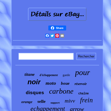
Share
Facebook
Twitter
Pinterest
Email
pour
titane
garde
d'échappement
noir
moto
boue
réservoir
carbone
disques
chaîne
frein
mivv
selle
orange
support
echappement
arrow