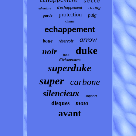
selle
racing
d'echappement
adventure
protection
puig
garde
chaîne
echappement
arrow
boue
réservoir
duke
noir
inox
d'échappement
superduke
super
carbone
silencieux
support
moto
disques
avant