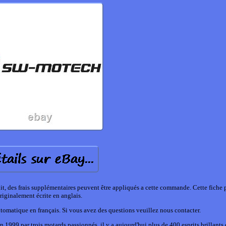
it, des frais supplémentaires peuvent être appliqués a cette commande. Cette fiche 
riginalement écrite en anglais.
tomatique en français. Si vous avez des questions veuillez nous contacter.
999 par trois motards passionnés, il y a aujourd'hui plus de 400 esprits brillants d