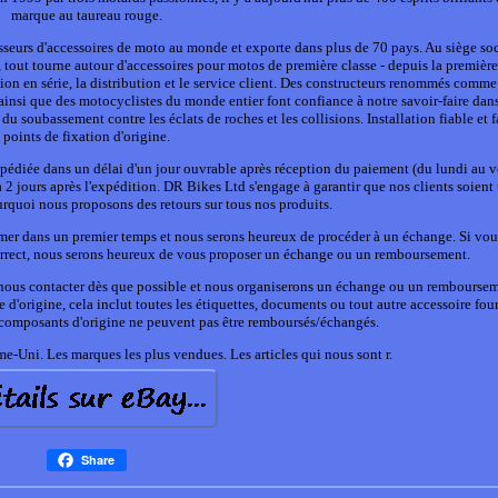
marque au taureau rouge.
eurs d'accessoires de moto au monde et exporte dans plus de 70 pays. Au siège soc
out tourne autour d'accessoires pour motos de première classe - depuis la première
tion en série, la distribution et le service client. Des constructeurs renommés com
si que des motocyclistes du monde entier font confiance à notre savoir-faire dans
u soubassement contre les éclats de roches et les collisions. Installation fiable et f
points de fixation d'origine.
édiée dans un délai d'un jour ouvrable après réception du paiement (du lundi au v
 à 2 jours après l'expédition. DR Bikes Ltd s'engage à garantir que nos clients soient
ourquoi nous proposons des retours sur tous nos produits.
former dans un premier temps et nous serons heureux de procéder à un échange. Si vo
orrect, nous serons heureux de vous proposer un échange ou un remboursement.
z nous contacter dès que possible et nous organiserons un échange ou un remboursem
 d'origine, cela inclut toutes les étiquettes, documents ou tout autre accessoire fou
s composants d'origine ne peuvent pas être remboursés/échangés.
-Uni. Les marques les plus vendues. Les articles qui nous sont r.
Share