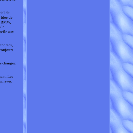
ial de
 idée de
me BMW,
 le
acile aux
endredi,
 toujours
us changez
ent. Les
rni avec