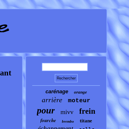
ant
carénage
orange
arrière
moteur
pour
frein
mivv
fourche
titane
brembo
échappement