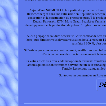
Aujourd'hui, SW-MOTECH fait partie des principaux fourniss
Rauschenberg et dans une autre usine en République tchèque, t
conception et la construction du prototype jusqu'à la produc
Ducati, Kawasaki, KTM, Moto Guzzi, Suzuki et Yamaha ain
développement et la production de pièces d'origine. Protection d
Aucun perçage ni soudure nécessaire. Votre commande sera exp
hors jours fériés) et vous devriez vous attendre à la recevoir 1
satisfaits à 100 %, c'est p
Si l'article que vous recevez est incorrect, veuillez nous en in
d'avis ou commandez une taille ou un article inc
Si votre article est arrivé endommagé ou défectueux, veuille
articles qui nous sont retournés doivent inclure leur emballage
l'article. Les retours manquant le
Sur toutes les commandes au Royaume