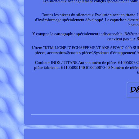
Les silencieux sont également conçus spécialement pour l
Toutes les pièces du silencieux Evolution sont en titane.
d'hydroformage spécialement développé. Le capuchon d'extrémi
beauco
Y compris la cartographie spécialement indispensable. Réf
convient pas aux S
L'item "KTM LIGNE D' ECHAPPEMENT AKRAPOVIC 990 SUPERDUKE"
pièces, accessoires\Scooter\ pièces\Systèmes d'échappement\Aut
Couleur: INOX / TITANE
Autre numéro de pièce: 610050073
pièce fabricant: 61105099140 61005007300
Numéro de réfé