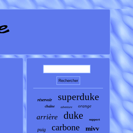
superduke
réservoir
orange
chaîne
adventure
duke
arrière
support
carbone
mivv
puig