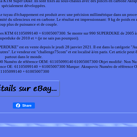
a KTM Super Duke. Ils sont fixés au sous-châssis avec des pinces en carbone Akra
spécialement développées.
 Le tuyau d'échappement est produit avec une précision millimétrique dans un proce
té du silencieux est en carbone. Le résultat est impressionnant: 9 kg de poids en 
up plus de puissance et de couple.
érences KTM 61105099140 + 61005007300. Se monte sur 990 SUPERDUKE de 2005 à
uperduke de 2010 et + (je ne sais pas pourquoi).
 est en vente depuis le jeudi 28 janvier 2021. Il est dans la catégorie "Aut
res". Le vendeur est "challenge75com" et est localisé à/en paris. Cet article peut ê
partout dans le monde.
00
Numéro de référence OEM: 61105099140 61005007300
Objet modifié: Non
Nu
rence OE: 61105099140 + 61005007300
Marque: Akrapovic
Numéro de référence
61105099140 + 61005007300
Share