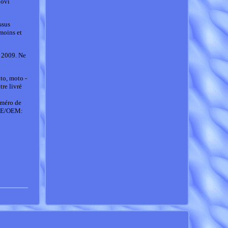
povi
ssus
moins et
 2009. Ne
o, moto -
tre livré
méro de
 OE/OEM: