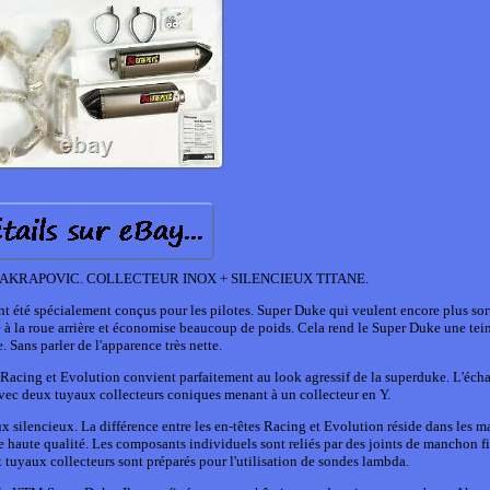
AKRAPOVIC. COLLECTEUR INOX + SILENCIEUX TITANE.
été spécialement conçus pour les pilotes. Super Duke qui veulent encore plus sort
à la roue arrière et économise beaucoup de poids. Cela rend le Super Duke une tein
 Sans parler de l'apparence très nette.
Racing et Evolution convient parfaitement au look agressif de la superduke. L'éc
ec deux tuyaux collecteurs coniques menant à un collecteur en Y.
 silencieux. La différence entre les en-têtes Racing et Evolution réside dans les m
e haute qualité. Les composants individuels sont reliés par des joints de manchon f
x tuyaux collecteurs sont préparés pour l'utilisation de sondes lambda.