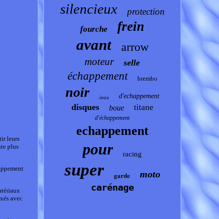
silencieux
protection
frein
fourche
avant
arrow
moteur
selle
échappement
brembo
noir
d'echappement
inox
disques
titane
boue
d'échappement
echappement
ir leurs
pour
te plus
racing
super
happement
moto
garde
carénage
atériaux
ixés avec