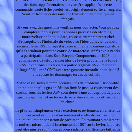
des frais supplémentaires peuvent être appliqués a cette
commande. Cette fiche produit est originalement écrite en anglais.
Veuillez trouver ci dessous une traduction automatique en
français.
Si vous avez des questions veuillez nous contacter. Vous pouvez
compter sur nous pour les bonnes pièces! Bob Morales,
motocycliste de longue date, coureur, entrepreneur et chef
d'entreprise de l'industrie du vélo, a eu l'idée du levier de moto
incassable en 1995 lorsqu'il a cassé son levier d'embrayage alors
qu'il s'entraînait pour une course de motocross. Après avoir vendu
sa participation dans Kore Bicycle Components en 1998, il a
commencé à développer son idée de levier pivotant et a fondé
ASV Inventions. Les leviers à portée réglable ASV C5 sont en
alliage 6061 usiné CNC avec une garantie inconditionnelle de 5
ans contre les dommages en cas de collision.
S'il se casse, nous le remplacerons - pas de problème. Disponible
en noir et or, plus gris en édition limitée jusqu'à épuisement des
stocks. Tous les leviers ASV sont dotés d'une conception de pivot
spéciale qui permet au levier de se replier en cas de collision ou
de chute.
Ils pivotent simplement vers l'extérieur et reviennent en arrière. La
jonction pivot est dotée d'un roulement scellé de précision pour
un jeu nul et une sensation de précision. En tournant simplement
la molette micro-index à incréments de 180° sur le levier, la portée
peut être ajustée sur 4 pouces pour s'adapter à différentes tailles de