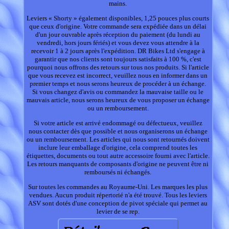
mains.
Leviers « Shorty » également disponibles, 1,25 pouces plus courts
que ceux d'origine. Votre commande sera expédiée dans un délai
d'un jour ouvrable après réception du paiement (du lundi au
vendredi, hors jours fériés) et vous devez vous attendre à la
recevoir 1 à 2 jours après l'expédition. DR Bikes Ltd s'engage à
garantir que nos clients sont toujours satisfaits à 100 %, c'est
pourquoi nous offrons des retours sur tous nos produits. Si l'article
que vous recevez est incorrect, veuillez nous en informer dans un
premier temps et nous serons heureux de procéder à un échange.
Si vous changez d'avis ou commandez la mauvaise taille ou le
mauvais article, nous serons heureux de vous proposer un échange
ou un remboursement.
Si votre article est arrivé endommagé ou défectueux, veuillez
nous contacter dès que possible et nous organiserons un échange
ou un remboursement. Les articles qui nous sont retournés doivent
inclure leur emballage d'origine, cela comprend toutes les
étiquettes, documents ou tout autre accessoire fourni avec l'article.
Les retours manquants de composants d'origine ne peuvent être ni
remboursés ni échangés.
Sur toutes les commandes au Royaume-Uni. Les marques les plus
vendues. Aucun produit répertorié n'a été trouvé. Tous les leviers
ASV sont dotés d'une conception de pivot spéciale qui permet au
levier de se rep.