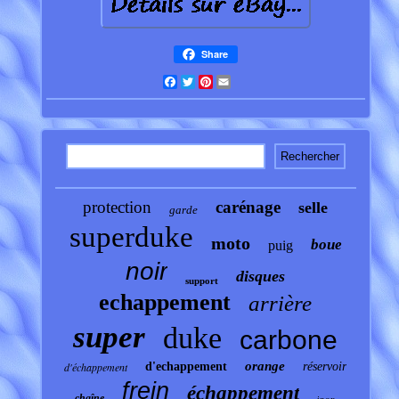
Share
Facebook
Twitter
Pinterest
Email
protection
carénage
selle
garde
superduke
moto
boue
puig
noir
disques
support
echappement
arrière
super
duke
carbone
orange
d'échappement
d'echappement
réservoir
frein
échappement
chaîne
inox