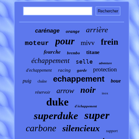
arrière
carénage
orange
pour
frein
mivv
moteur
fourche
titane
brembo
échappement
selle
adventure
protection
racing
d'echappement
garde
echappement
puig
boue
chaîne
noir
arrow
réservoir
inox
duke
d'échappement
super
superduke
carbone
silencieux
support