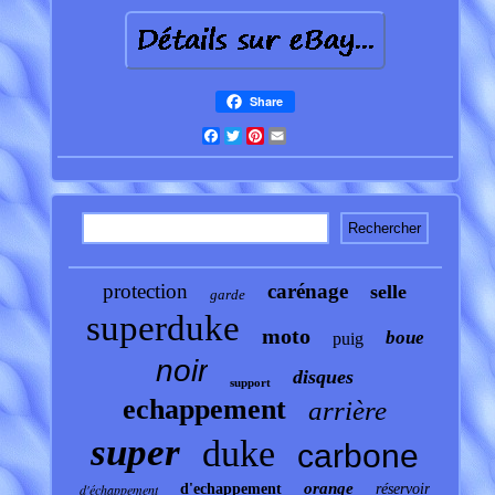
Share
Facebook
Twitter
Pinterest
Email
protection
carénage
selle
garde
superduke
moto
boue
puig
noir
disques
support
echappement
arrière
super
duke
carbone
orange
d'échappement
d'echappement
réservoir