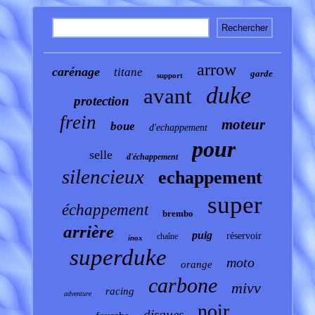
arrow
carénage
titane
garde
support
duke
avant
protection
frein
moteur
boue
d'echappement
pour
selle
d'échappement
silencieux
echappement
super
échappement
brembo
arrière
puig
réservoir
chaîne
inox
superduke
moto
orange
carbone
mivv
racing
adventure
noir
disques