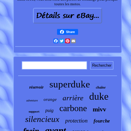
toutes les motos.
Share
Facebook
Twitter
Pinterest
Email
superduke
réservoir
chaîne
duke
arrière
orange
adventure
carbone
mivv
puig
support
silencieux
protection
fourche
avant