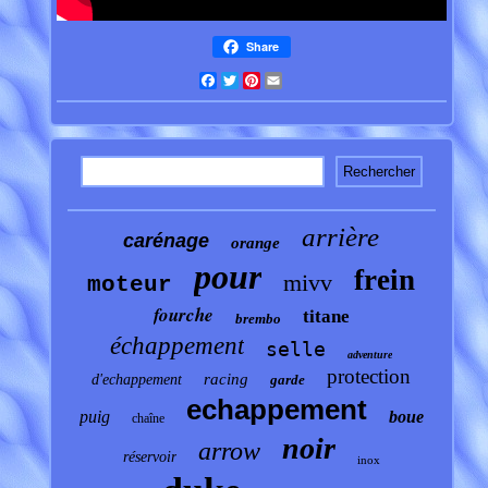
Share
Facebook
Twitter
Pinterest
Email
arrière
carénage
orange
pour
frein
mivv
moteur
fourche
titane
brembo
échappement
selle
adventure
protection
racing
d'echappement
garde
echappement
puig
boue
chaîne
noir
arrow
réservoir
inox