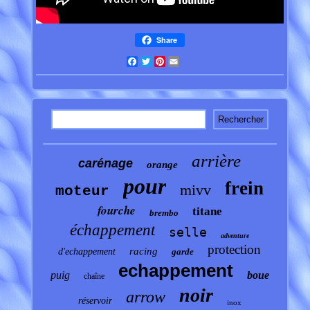
Share
Facebook
Twitter
Pinterest
Email
arrière
carénage
orange
pour
frein
mivv
moteur
fourche
titane
brembo
échappement
selle
adventure
protection
racing
d'echappement
garde
echappement
puig
boue
chaîne
noir
arrow
réservoir
inox