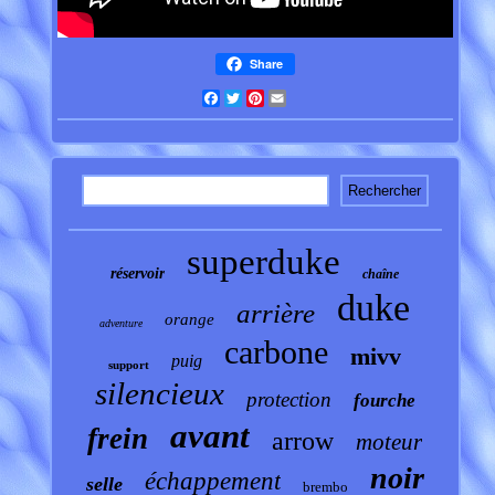
Share
Facebook
Twitter
Pinterest
Email
superduke
réservoir
chaîne
duke
arrière
orange
adventure
carbone
mivv
puig
support
silencieux
protection
fourche
avant
frein
arrow
moteur
noir
échappement
selle
brembo