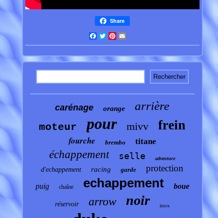
Share
Facebook
Twitter
Pinterest
Email
arrière
carénage
orange
pour
frein
mivv
moteur
fourche
titane
brembo
échappement
selle
adventure
protection
racing
d'echappement
garde
echappement
puig
boue
chaîne
noir
arrow
réservoir
inox