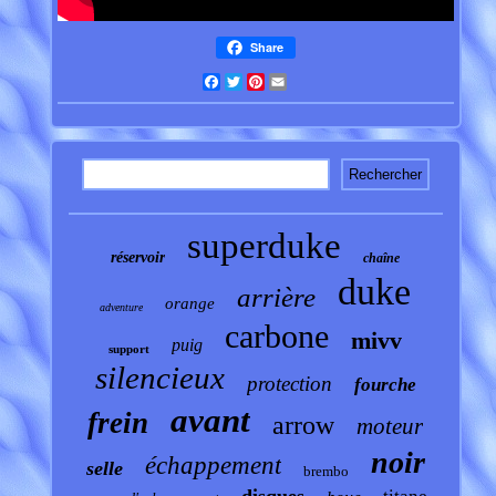
Share
Facebook
Twitter
Pinterest
Email
superduke
réservoir
chaîne
duke
arrière
orange
adventure
carbone
mivv
puig
support
silencieux
protection
fourche
avant
frein
arrow
moteur
noir
échappement
selle
brembo
disques