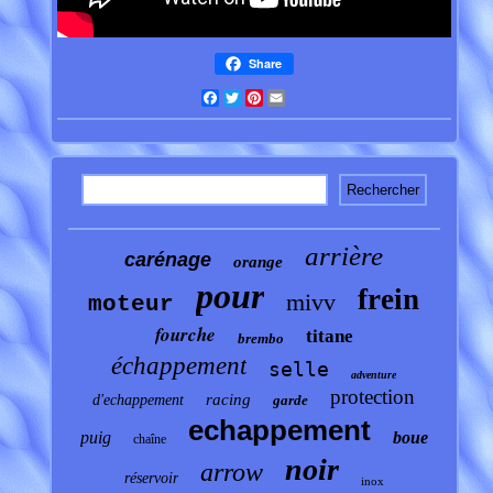
Share
Facebook
Twitter
Pinterest
Email
arrière
carénage
orange
pour
frein
mivv
moteur
fourche
titane
brembo
échappement
selle
adventure
protection
racing
d'echappement
garde
echappement
puig
boue
chaîne
noir
arrow
réservoir
inox