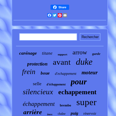
Share
Facebook
Twitter
Pinterest
Email
arrow
carénage
titane
garde
support
duke
avant
protection
frein
moteur
boue
d'echappement
pour
selle
d'échappement
silencieux
echappement
super
échappement
brembo
arrière
puig
réservoir
chaîne
inox