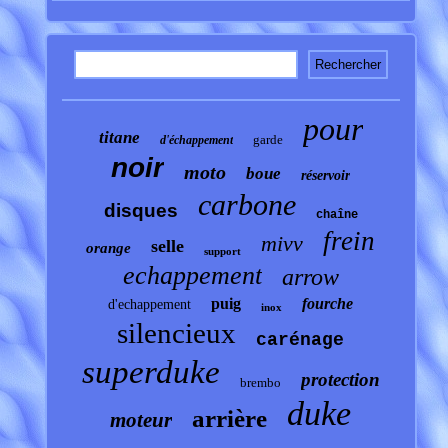
pour
titane
garde
d'échappement
noir
moto
boue
réservoir
carbone
disques
chaîne
frein
mivv
selle
orange
support
echappement
arrow
puig
fourche
d'echappement
inox
silencieux
carénage
superduke
protection
brembo
duke
arrière
moteur