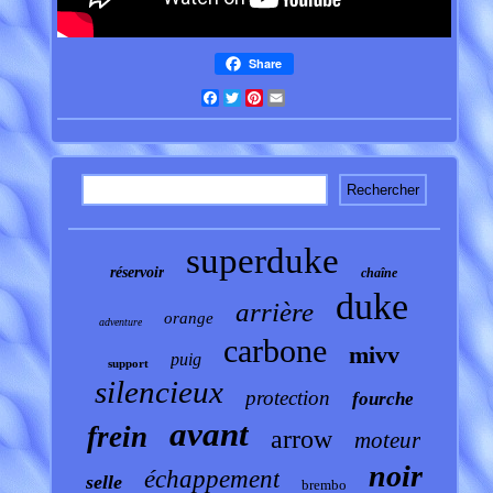
Share
Facebook
Twitter
Pinterest
Email
superduke
réservoir
chaîne
duke
arrière
orange
adventure
carbone
mivv
puig
support
silencieux
protection
fourche
avant
frein
arrow
moteur
noir
échappement
selle
brembo