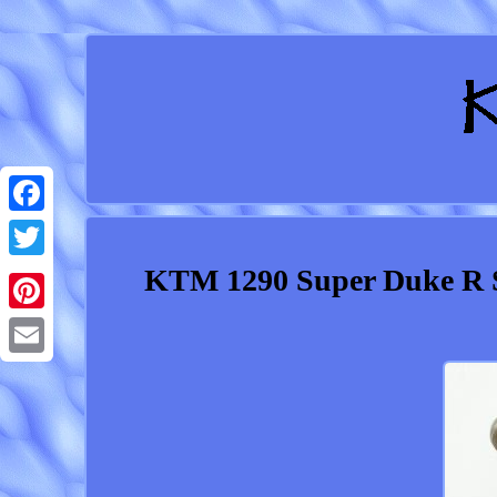
Facebook
KTM 1290 Super Duke R Se
Twitter
Pinterest
Email