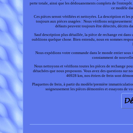
perte totale, ainsi que les dédouanements complets de l'entrepôt
ce modèle dan
Ces pièces seront vérifiées et nettoyées. La description et les
toujours aux pièces usagées : Nous vérifions soigneusement 
défauts peuvent toujours être détectés, décrits da
Sauf description plus détaillée, la pièce de rechange est dan
oubliions quelque chose. Bien entendu, nous en sommes respons
Nous expédions votre commande dans le monde entier sous 4
constamment de nouvelle
Nous nettoyons et vérifions toutes les pièces de rechange pour
détachées que nous proposons. Vous avez des questions sur nos
46928 km, nos étriers de frein sont démont
Plaquettes de frein, à partir du modèle/première immatriculati
soigneusement les pièces démontées et essayons de vous