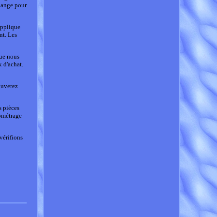
change pour
applique
nt. Les
que nous
 d'achat.
ouverez
s pièces
lométrage
vérifions
.