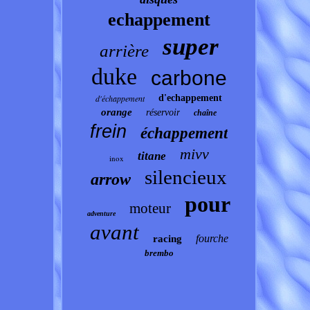
echappement
super
arrière
duke
carbone
d'échappement
d'echappement
orange
réservoir
chaîne
frein
échappement
mivv
titane
inox
silencieux
arrow
pour
moteur
adventure
avant
fourche
racing
brembo