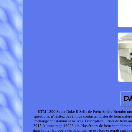
KTM 1290 Super Duke R Selle de Frein Arrière Brembo une P
questions, n'hésitez pas à nous contacter. Étrier de frein ar
rechange constamment neuves. Description: Étrier de frein arr
2015, kilométrage 46928 km. Nos étriers de frein sont démont
dans toute l'Europe avec paiement en espèces et retrait rapide