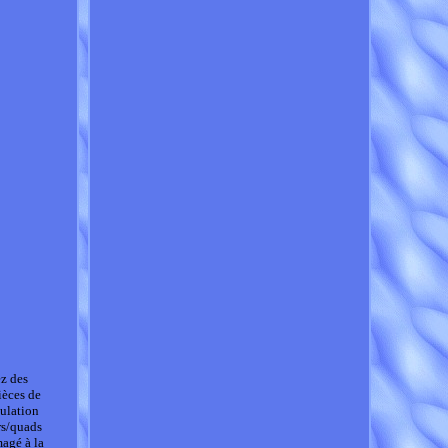
z des
ièces de
culation
rs/quads
magé à la