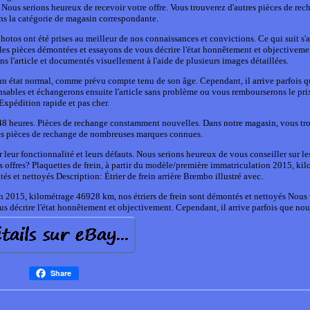
. Nous serions heureux de recevoir votre offre. Vous trouverez d'autres pièces de re
s la catégorie de magasin correspondante.
 photos ont été prises au meilleur de nos connaissances et convictions. Ce qui suit s'
les pièces démontées et essayons de vous décrire l'état honnêtement et objectiveme
ns l'article et documentés visuellement à l'aide de plusieurs images détaillées.
s un état normal, comme prévu compte tenu de son âge. Cependant, il arrive parfois 
ables et échangerons ensuite l'article sans problème ou vous rembourserons le prix
Expédition rapide et pas cher.
8 heures. Pièces de rechange constamment nouvelles. Dans notre magasin, vous tr
s pièces de rechange de nombreuses marques connues.
 leur fonctionnalité et leurs défauts. Nous serions heureux de vous conseiller sur le
 offres? Plaquettes de frein, à partir du modèle/première immatriculation 2015, ki
és et nettoyés Description: Étrier de frein arrière Brembo illustré avec.
on 2015, kilométrage 46928 km, nos étriers de frein sont démontés et nettoyés Nous 
 décrire l'état honnêtement et objectivement. Cependant, il arrive parfois que nou
Share