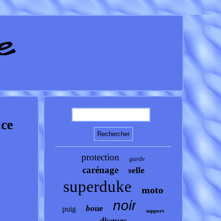
ce
protection
garde
carénage
selle
superduke
moto
noir
boue
puig
support
disques