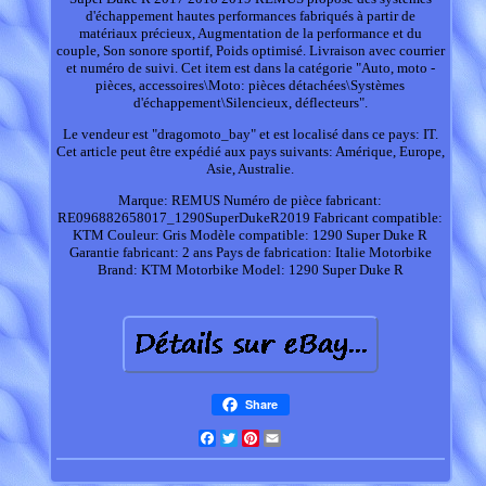
d'échappement hautes performances fabriqués à partir de
matériaux précieux, Augmentation de la performance et du
couple, Son sonore sportif, Poids optimisé. Livraison avec courrier
et numéro de suivi. Cet item est dans la catégorie "Auto, moto -
pièces, accessoires\Moto: pièces détachées\Systèmes
d'échappement\Silencieux, déflecteurs".
Le vendeur est "dragomoto_bay" et est localisé dans ce pays: IT.
Cet article peut être expédié aux pays suivants: Amérique, Europe,
Asie, Australie.
Marque: REMUS
Numéro de pièce fabricant:
RE096882658017_1290SuperDukeR2019
Fabricant compatible:
KTM
Couleur: Gris
Modèle compatible: 1290 Super Duke R
Garantie fabricant: 2 ans
Pays de fabrication: Italie
Motorbike
Brand: KTM
Motorbike Model: 1290 Super Duke R
Share
Facebook
Twitter
Pinterest
Email