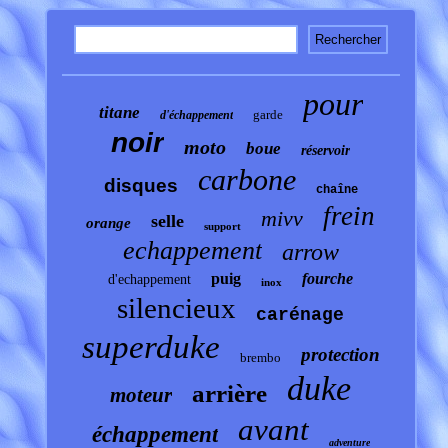
pour
titane
garde
d'échappement
noir
moto
boue
réservoir
carbone
disques
chaîne
frein
mivv
selle
orange
support
echappement
arrow
puig
fourche
d'echappement
inox
silencieux
carénage
superduke
protection
brembo
duke
arrière
moteur
avant
échappement
adventure