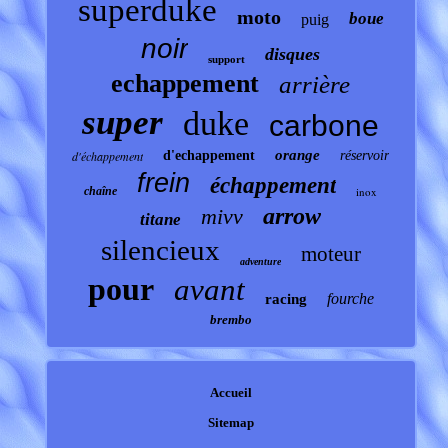
superduke
moto
boue
puig
noir
disques
support
echappement
arrière
super
duke
carbone
orange
d'échappement
d'echappement
réservoir
frein
échappement
chaîne
inox
arrow
mivv
titane
silencieux
moteur
adventure
pour
avant
fourche
racing
brembo
Accueil
Sitemap