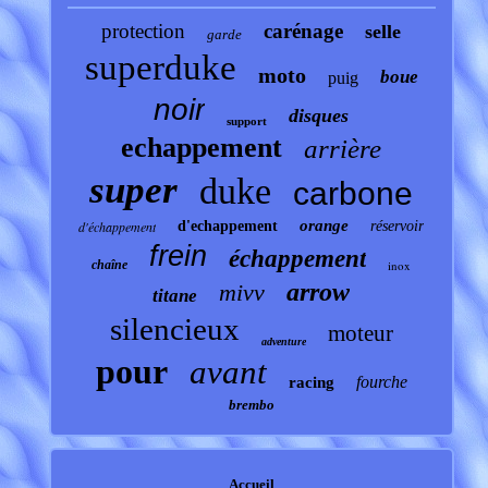
protection
carénage
selle
garde
superduke
moto
boue
puig
noir
disques
support
echappement
arrière
super
duke
carbone
orange
d'échappement
d'echappement
réservoir
frein
échappement
chaîne
inox
arrow
mivv
titane
silencieux
moteur
adventure
pour
avant
fourche
racing
brembo
Accueil