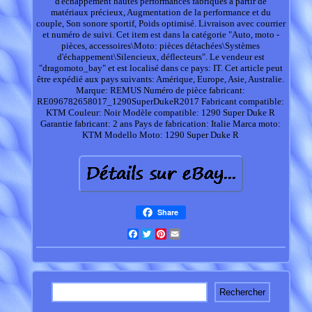
d'échappement hautes performances fabriqués à partir de
matériaux précieux, Augmentation de la performance et du
couple, Son sonore sportif, Poids optimisé. Livraison avec courrier
et numéro de suivi. Cet item est dans la catégorie "Auto, moto -
pièces, accessoires\Moto: pièces détachées\Systèmes
d'échappement\Silencieux, déflecteurs". Le vendeur est
"dragomoto_bay" et est localisé dans ce pays: IT. Cet article peut
être expédié aux pays suivants: Amérique, Europe, Asie, Australie.
Marque: REMUS
Numéro de pièce fabricant:
RE096782658017_1290SuperDukeR2017
Fabricant compatible:
KTM
Couleur: Noir
Modèle compatible: 1290 Super Duke R
Garantie fabricant: 2 ans
Pays de fabrication: Italie
Marca moto:
KTM
Modello Moto: 1290 Super Duke R
Share
Facebook
Twitter
Pinterest
Email