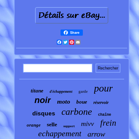
Share
Facebook
Twitter
Pinterest
Email
pour
titane
garde
d'échappement
noir
moto
boue
réservoir
carbone
disques
chaîne
frein
mivv
selle
orange
support
echappement
arrow