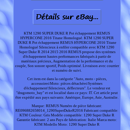
KTM 1290 SUPER DUKE R Pot échappement REMUS
HYPERCONE 2016 Titane Homologué. KTM 1290 SUPER
DUKE R Pot échappement REMUS HYPERCONE 2016 Titane
Homologué Silencieux à enfiler compatible avec KTM 1290
Super Duke R 2014 2015 2016 REMUS propose des systèmes
d'échappement hautes performances fabriqués à partir de
matériaux précieux, Augmentation de la performance et du
couple, Son sonore sportif, Poids optimisé. Livraison avec courrier
et numéro de suivi.
Cet item est dans la catégorie "Auto, moto - pièces,
accessoires\Moto: pièces détachées\Systèmes
d'échappement\Silencieux, déflecteurs". Le vendeur est
"dragomoto_bay" et est localisé dans ce pays: IT. Cet article peut
être expédié aux pays suivants: Amérique, Europe, Asie, Australie.
Marque: REMUS
Numéro de pièce fabricant:
RE096882658014_1290SuperDukeR2016
Fabricant compatible:
KTM
Couleur: Gris
Modèle compatible: 1290 Super Duke R
Garantie fabricant: 2 ans
Pays de fabrication: Italie
Marca moto:
KTM
Modello Moto: 1290 Super Duke R