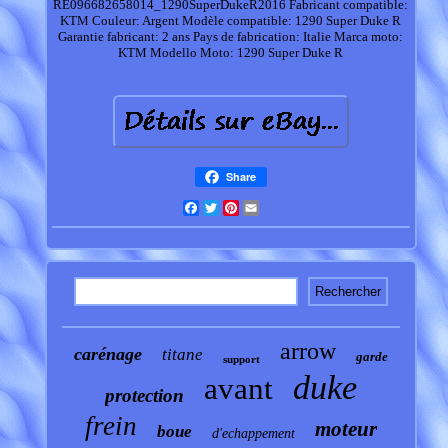
RE096682658014_1290SuperDukeR2016
Fabricant compatible:
KTM
Couleur: Argent
Modèle compatible: 1290 Super Duke R
Garantie fabricant: 2 ans
Pays de fabrication: Italie
Marca moto:
KTM
Modello Moto: 1290 Super Duke R
Share
Facebook
Twitter
Pinterest
Email
arrow
carénage
titane
garde
support
duke
avant
protection
frein
moteur
boue
d'echappement