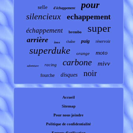
pour
selle
d'échappement
silencieux
echappement
super
échappement
brembo
arrière
puig
réservoir
chaîne
inox
superduke
moto
orange
carbone
mivv
racing
adventure
noir
disques
fourche
Accueil
Sitemap
Pour nous joindre
Politique de confidentialité
Entente d'utilisation