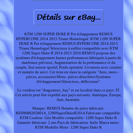
KTM 1290 SUPER DUKE R Pot échappement REMUS
HYPERCONE 2014 2015 Titane Homologué. KTM 1290 SUPER
DUKE R Pot échappement REMUS HYPERCONE 2014 2015
Titane Homologué Silencieux à enfiler compatible avec KTM
1290 Super Duke R 2014 2015 2016 REMUS propose des
systèmes d'échappement hautes performances fabriqués à partir de
matériaux précieux, Augmentation de la performance et du
couple, Son sonore sportif, Poids optimisé. Livraison avec courrier
et numéro de suivi. Cet item est dans la catégorie "Auto, moto -
pièces, accessoires\Moto: pièces détachées\Systèmes
d'échappement\Silencieux, déflecteurs".
Le vendeur est "dragomoto_bay" et est localisé dans ce pays: IT.
Cet article peut être expédié aux pays suivants: Amérique, Europe,
Asie, Australie.
Marque: REMUS
Numéro de pièce fabricant:
RE096882658014_1290SuperDukeR2014
Fabricant compatible:
KTM
Couleur: Gris
Modèle compatible: 1290 Super Duke R
Garantie fabricant: 2 ans
Pays de fabrication: Italie
Marca moto:
KTM
Modello Moto: 1290 Super Duke R