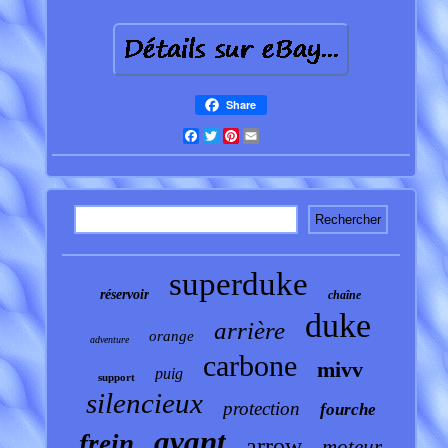
Share
Facebook
Twitter
Pinterest
Email
superduke
réservoir
chaîne
duke
arrière
orange
adventure
carbone
mivv
puig
support
silencieux
protection
fourche
avant
frein
arrow
moteur