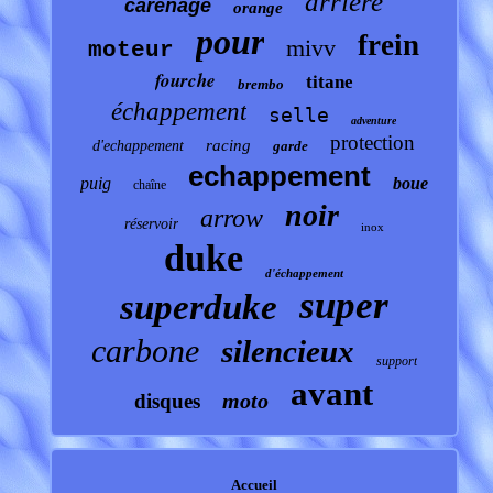
arrière
carénage
orange
pour
frein
mivv
moteur
fourche
titane
brembo
échappement
selle
adventure
protection
racing
d'echappement
garde
echappement
puig
boue
chaîne
noir
arrow
réservoir
inox
duke
d'échappement
super
superduke
carbone
silencieux
support
avant
moto
disques
Accueil