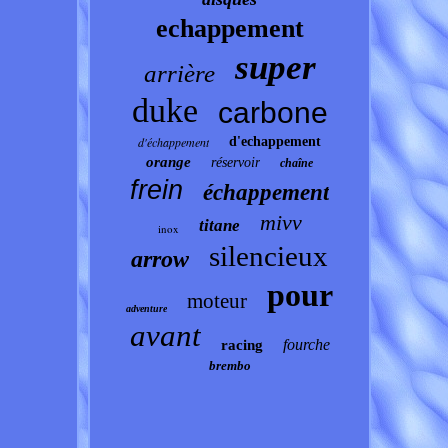
echappement
super
arrière
duke
carbone
d'échappement
d'echappement
orange
réservoir
chaîne
frein
échappement
mivv
titane
inox
silencieux
arrow
pour
moteur
adventure
avant
fourche
racing
brembo