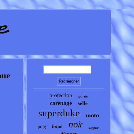
oue
protection
garde
carénage
selle
superduke
moto
noir
boue
puig
support
disques